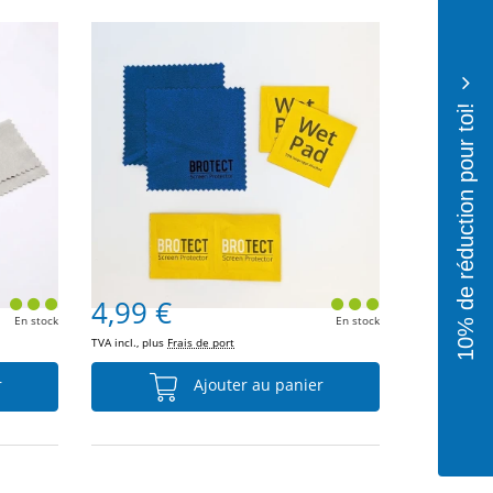
10% de réduction pour toi!
4,99 €
En stock
En stock
TVA incl., plus
Frais de port
r
Ajouter au panier