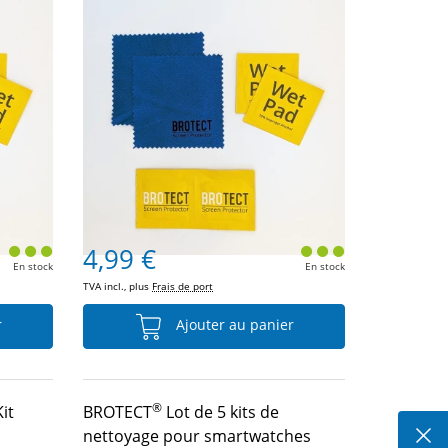
4,99 €
En stock
En stock
TVA incl., plus
Frais de port
r
Ajouter au panier
®
it
BROTECT
Lot de 5 kits de
nettoyage pour smartwatches