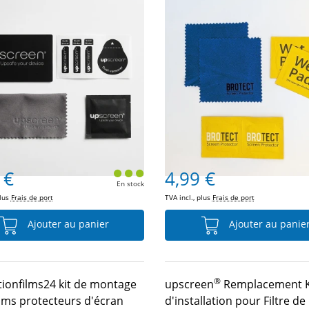
 €
4,99 €
En stock
plus
Frais de port
TVA incl., plus
Frais de port
Ajouter au panier
Ajouter au panie
®
tionfilms24 kit de montage
upscreen
Remplacement K
ilms protecteurs d'écran
d'installation pour Filtre de