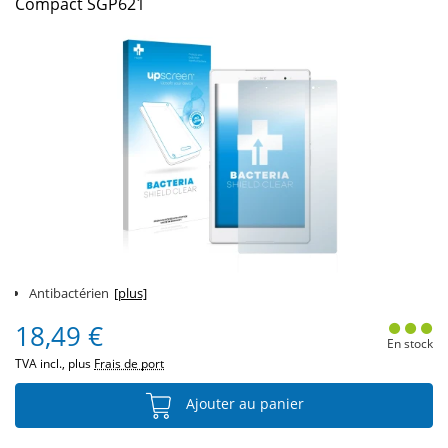
Compact SGP621
Antibactérien
[plus]
18,49 €
En stock
TVA incl., plus
Frais de port
Ajouter au panier