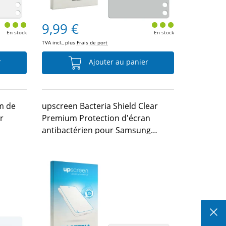
9,99 €
En stock
En stock
TVA incl., plus
Frais de port
r
Ajouter au panier
m de
upscreen Bacteria Shield Clear
r
Premium Protection d'écran
antibactérien pour Samsung
MV900F