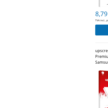
8,79
TVA incl., 
upscre
Premiu
Samsu