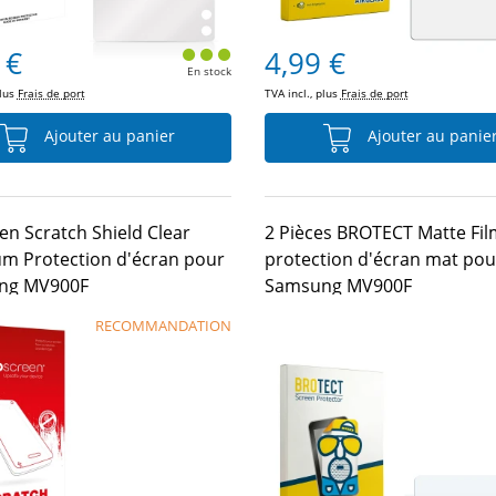
 €
4,99 €
En stock
plus
Frais de port
TVA incl., plus
Frais de port
Ajouter au panier
Ajouter au panie
en Scratch Shield Clear
2 Pièces BROTECT Matte Fil
m Protection d'écran pour
protection d'écran mat pou
ng MV900F
Samsung MV900F
RECOMMANDATION