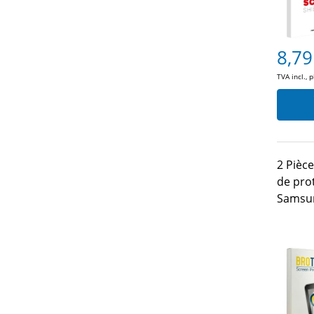
8,79
TVA incl., 
2 Pièc
de pro
Samsu