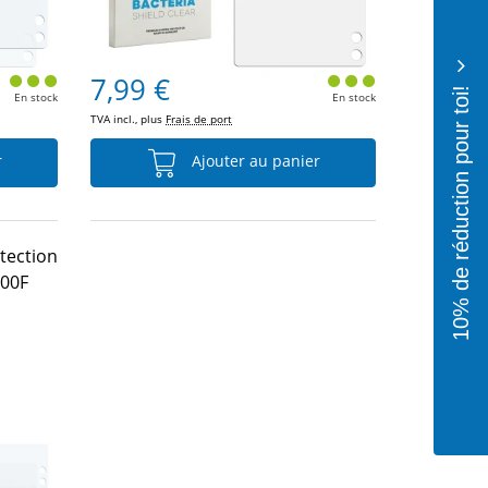
7,99 €
10% de réduction pour toi!
En stock
En stock
TVA incl., plus
Frais de port
r
Ajouter au panier
otection
00F