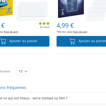
 €
4,99 €
En stock
plus
Frais de port
TVA incl., plus
Frais de port
Ajouter au panier
Ajouter au panie
'entités
ons fréquentes
st-ce qui est mieux : verre trempé ou film ?