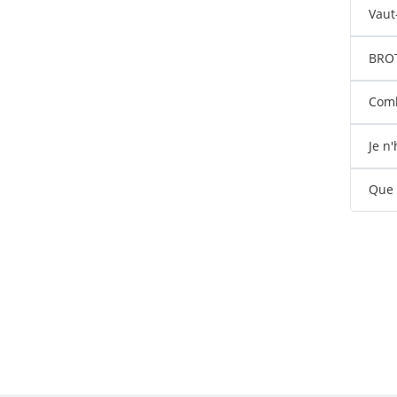
Vaut
BROTE
Comb
Je n
Que s