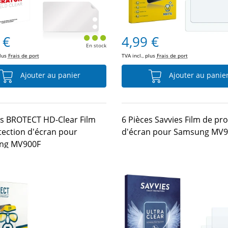
 €
4,99 €
En stock
plus
Frais de port
TVA incl., plus
Frais de port
Ajouter au panier
Ajouter au panie
es BROTECT HD-Clear Film
6 Pièces Savvies Film de pr
tection d'écran pour
d'écran pour Samsung MV9
ng MV900F