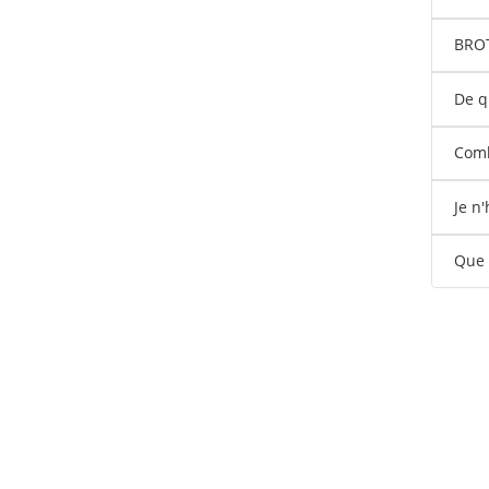
BROTE
De q
Comb
Je n
Que s