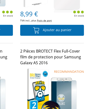
8,99 €
En stock
En stock
TVA incl., plus
Frais de port
r
Ajouter au panier
on
2 Pièces BROTECT Flex Full-Cover
sung
film de protection pour Samsung
Galaxy A5 2016
RECOMMANDATION