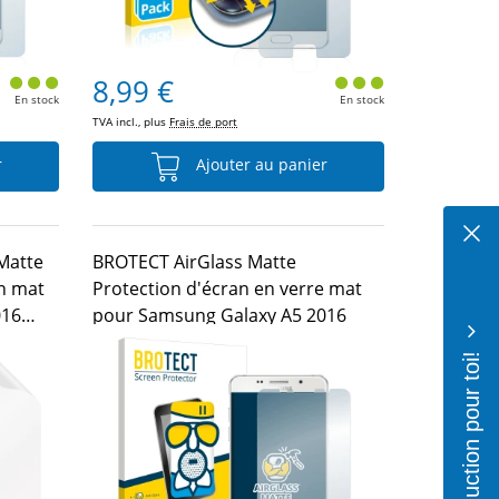
8,99 €
En stock
En stock
TVA incl., plus
Frais de port
r
Ajouter au panier
 Matte
BROTECT AirGlass Matte
n mat
Protection d'écran en verre mat
016
pour Samsung Galaxy A5 2016
10% de réduction pour toi!