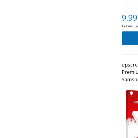
9,99
TVA incl., 
upscre
Premiu
Samsun
UNIQU