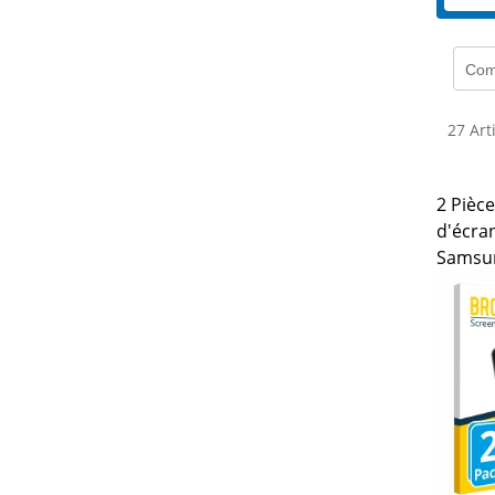
Com
27 Art
2 Pièc
d'écra
Samsun