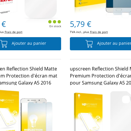
 €
5,79 €
En stock
plus
Frais de port
TVA incl., plus
Frais de port
Ajouter au panier
Ajouter au panie
en Reflection Shield Matte
upscreen Reflection Shield
m Protection d'écran mat
Premium Protection d'écra
amsung Galaxy A5 2016
pour Samsung Galaxy A5 2
(Arrière)