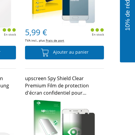
5,99 €
En stock
En stock
TVA incl., plus
Frais de port
r
Ajouter au panier
on
upscreen Spy Shield Clear
sung
Premium Film de protection
d'écran confidentiel pour
Samsung Galaxy A5 2016