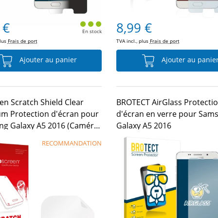
 €
8,99 €
En stock
plus
Frais de port
TVA incl., plus
Frais de port
Ajouter au panier
Ajouter au panie
en Scratch Shield Clear
BROTECT AirGlass Protecti
m Protection d'écran pour
d'écran en verre pour Sam
g Galaxy A5 2016 (Caméra
Galaxy A5 2016
EMENT)
RECOMMANDATION