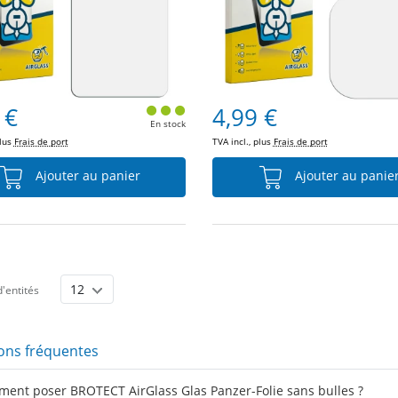
 €
4,99 €
En stock
plus
Frais de port
TVA incl., plus
Frais de port
Ajouter au panier
Ajouter au panie
'entités
ons fréquentes
ent poser BROTECT AirGlass Glas Panzer-Folie sans bulles ?