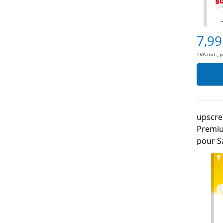
7,99
TVA incl., 
upscre
Premiu
pour S