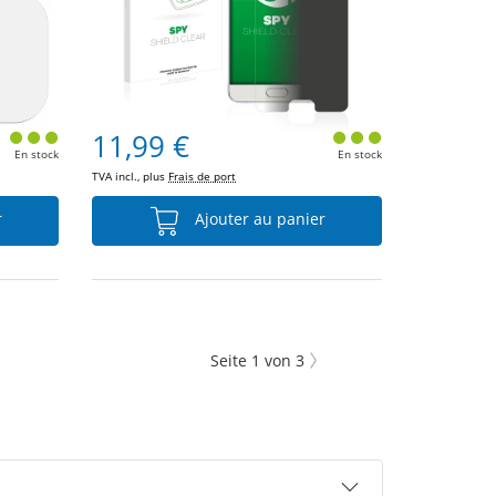
11,99 €
En stock
En stock
TVA incl., plus
Frais de port
r
Ajouter au panier
Seite
1
von
3