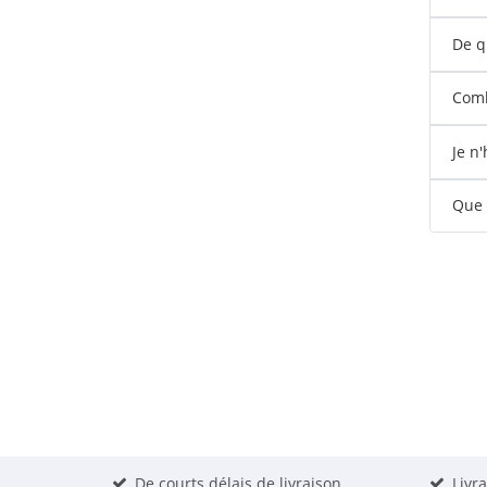
De q
Comb
Je n
Que s
De courts délais de livraison
Livr