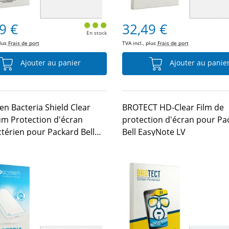
9 €
32,49 €
En stock
plus
Frais de port
TVA incl., plus
Frais de port
Ajouter au panier
Ajouter au panie
en Bacteria Shield Clear
BROTECT HD-Clear Film de
m Protection d'écran
protection d'écran pour Pa
ctérien pour Packard Bell
Bell EasyNote LV
te LV