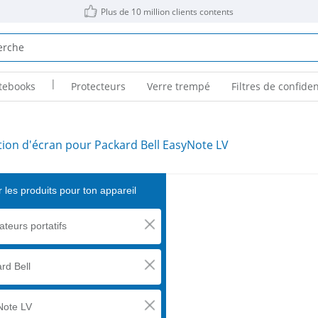
Plus de 10 million clients contents
|
tebooks
Protecteurs
Verre trempé
Filtres de confiden
tion d'écran pour Packard Bell EasyNote LV
 les produits pour ton appareil
ateurs portatifs
rd Bell
Note LV