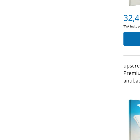
32,4
TVA incl., 
upscre
Premiu
antiba
EasyNo