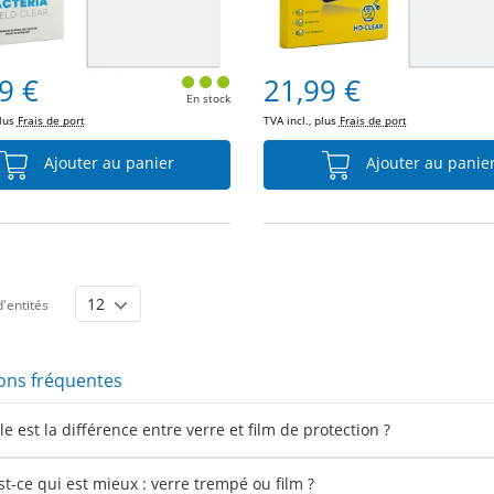
9 €
21,99 €
En stock
plus
Frais de port
TVA incl., plus
Frais de port
Ajouter au panier
Ajouter au panie
'entités
ons fréquentes
e est la différence entre verre et film de protection ?
st-ce qui est mieux : verre trempé ou film ?