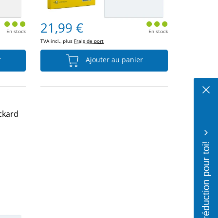
21,99 €
En stock
En stock
TVA incl., plus
Frais de port
r
Ajouter au panier
ckard
10% de réduction pour toi!