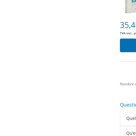
35,4
TVA incl., 
Nombre d
Questi
Quell
Qu’e