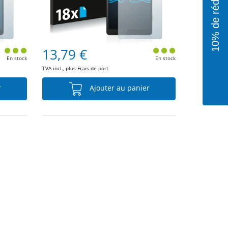
13,79 €
En stock
En stock
TVA incl., plus
Frais de port
r
Ajouter au panier