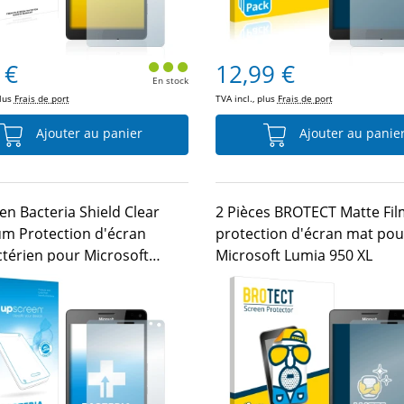
 €
12,99 €
En stock
plus
Frais de port
TVA incl., plus
Frais de port
Ajouter au panier
Ajouter au panie
en Bacteria Shield Clear
2 Pièces BROTECT Matte Fil
m Protection d'écran
protection d'écran mat pou
ctérien pour Microsoft
Microsoft Lumia 950 XL
950 XL