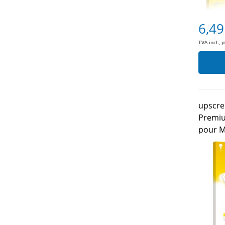
6,49
TVA incl., 
upscre
Premiu
pour M