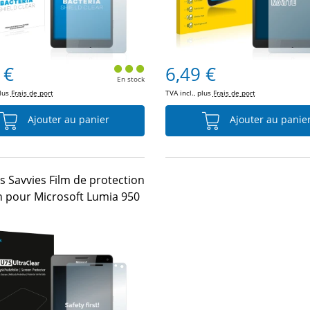
 €
6,49 €
En stock
plus
Frais de port
TVA incl., plus
Frais de port
Ajouter au panier
Ajouter au panie
s Savvies Film de protection
n pour Microsoft Lumia 950