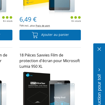
6,49 €
En stock
En stock
TVA incl., plus
Frais de port
r
Ajouter au panier
m de
18 Pièces Savvies Film de
r
protection d'écran pour Microsoft
Lumia 950 XL
10% de réduction pour toi!