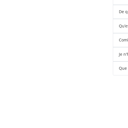
De q
Qu’e
Comb
Je n
Que s