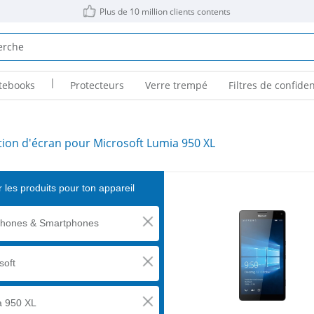
Plus de 10 million clients contents
|
tebooks
Protecteurs
Verre trempé
Filtres de confiden
tion d'écran pour Microsoft Lumia 950 XL
 les produits pour ton appareil
phones & Smartphones
soft
a 950 XL