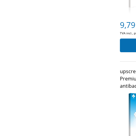
9,79
TVA incl., 
upscre
Premiu
antiba
Lumia 