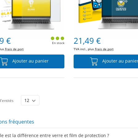
9 €
21,49 €
En stock
plus
Frais de port
TVA incl., plus
Frais de port
Ajouter au panier
Ajouter au panie
'entités
ons fréquentes
e est la différence entre verre et film de protection ?