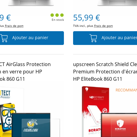
9 €
55,99 €
En stock
plus
Frais de port
TVA incl., plus
Frais de port
Ajouter au panier
Ajouter au panie
T AirGlass Protection
upscreen Scratch Shield Cl
n en verre pour HP
Premium Protection d'écra
ook 860 G11
HP EliteBook 860 G11
RECOMMA