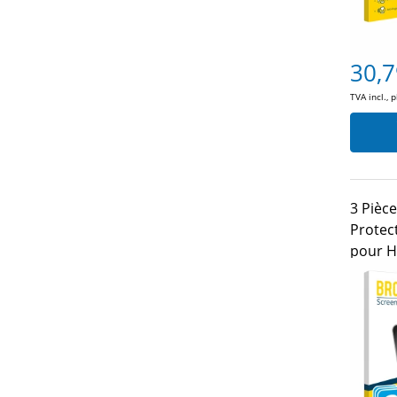
30,7
TVA incl., 
3 Pièc
Protec
pour H