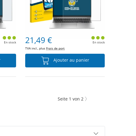
21,49 €
En stock
En stock
TVA incl., plus
Frais de port
r
Ajouter au panier
Seite
1
von
2