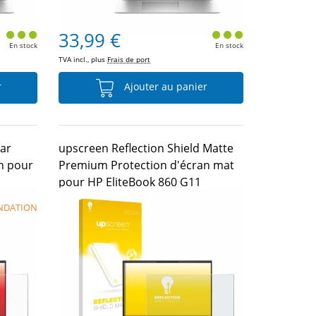
33,99 €
En stock
En stock
TVA incl., plus
Frais de port
r
Ajouter au panier
ear
upscreen Reflection Shield Matte
n pour
Premium Protection d'écran mat
pour HP EliteBook 860 G11
NDATION