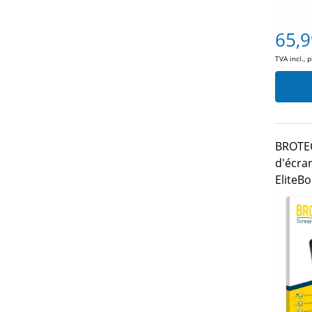
65,9
TVA incl., 
BROTEC
d'écra
EliteB