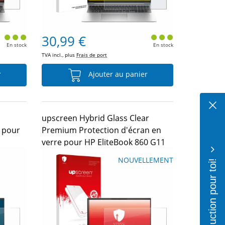
30,99 €
En stock
En stock
TVA incl., plus
Frais de port
r
Ajouter au panier
upscreen Hybrid Glass Clear
e pour
Premium Protection d'écran en
verre pour HP EliteBook 860 G11
10% de réduction pour toi!
NOUVELLEMENT