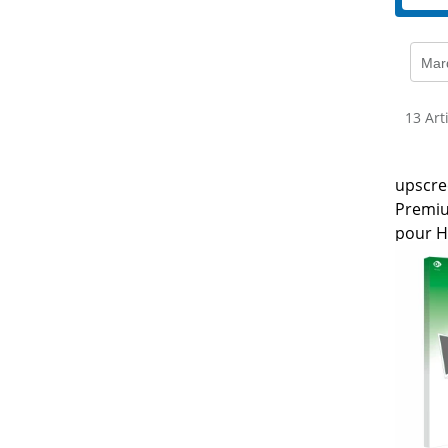
Mar
13 Art
upscree
Premium
pour H