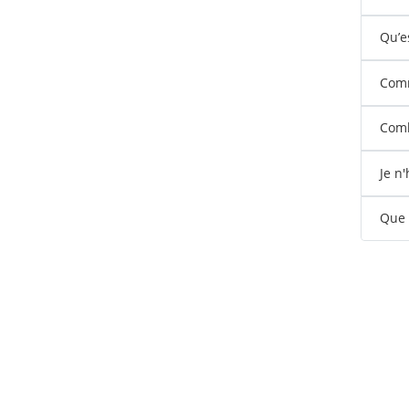
Qu’e
Comm
Comb
Je n
Que s