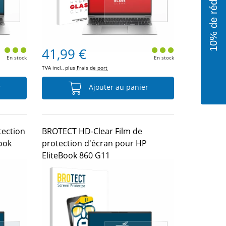
41,99 €
En stock
En stock
TVA incl., plus
Frais de port
r
Ajouter au panier
tection
BROTECT HD-Clear Film de
ook
protection d'écran pour HP
EliteBook 860 G11