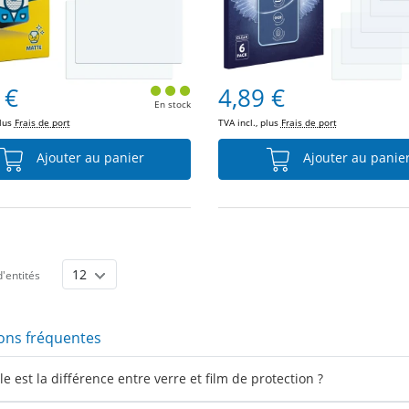
 €
4,89 €
En stock
plus
Frais de port
TVA incl., plus
Frais de port
Ajouter au panier
Ajouter au panie
'entités
ons fréquentes
e est la différence entre verre et film de protection ?