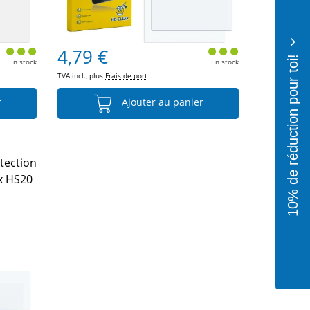
4,79 €
10% de réduction pour toi!
En stock
En stock
TVA incl., plus
Frais de port
r
Ajouter au panier
otection
ix HS20