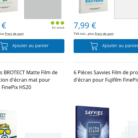
 €
7,99 €
En stock
plus
Frais de port
TVA incl., plus
Frais de port
Ajouter au panier
Ajouter au panie
es BROTECT Matte Film de
6 Pièces Savvies Film de pr
tion d'écran mat pour
d'écran pour Fujifilm FineP
m FinePix HS20