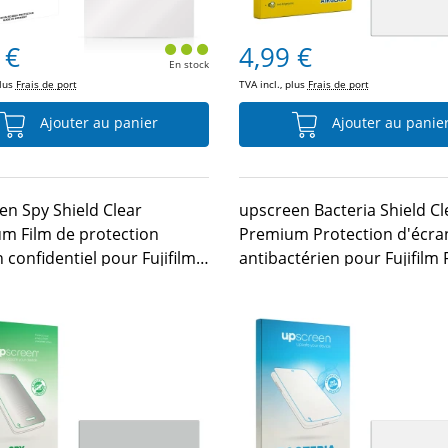
 €
4,99 €
En stock
plus
Frais de port
TVA incl., plus
Frais de port
Ajouter au panier
Ajouter au panie
en Spy Shield Clear
upscreen Bacteria Shield Cl
m Film de protection
Premium Protection d'écra
 confidentiel pour Fujifilm
antibactérien pour Fujifilm 
x HS20
HS20