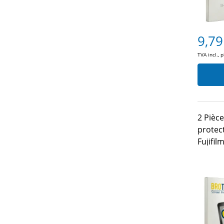
9,79
TVA incl., 
2 Pièc
protec
Fujifil