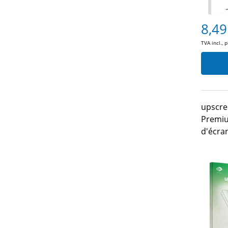
8,49
TVA incl., 
upscre
Premiu
d'écran
FinePi