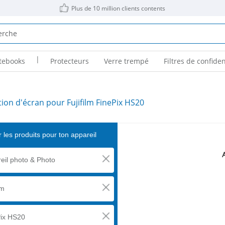
Plus de 10 million clients contents
|
tebooks
Protecteurs
Verre trempé
Filtres de confiden
ion d'écran pour Fujifilm FinePix HS20
 les produits pour ton appareil
eil photo & Photo
lm
ix HS20