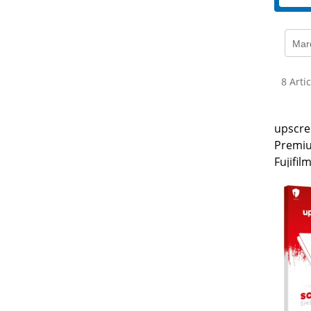
Mar
8 Arti
upscre
Premiu
Fujifil