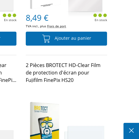
8,49 €
En stock
En stock
TVA incl., plus
Frais de port
r
Ajouter au panier
ear
2 Pièces BROTECT HD-Clear Film
n
de protection d'écran pour
FinePix
Fujifilm FinePix HS20