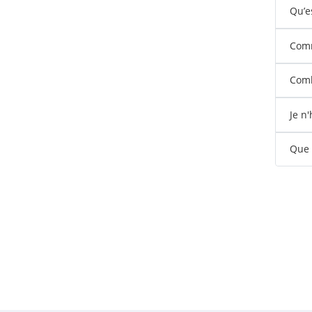
Qu’e
Comm
Comb
Je n
Que s