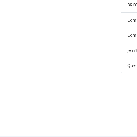
BROTE
Comm
Comb
Je n
Que s