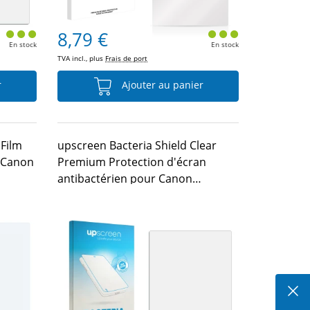
8,79 €
En stock
En stock
TVA incl., plus
Frais de port
r
Ajouter au panier
Film
upscreen Bacteria Shield Clear
r Canon
Premium Protection d'écran
antibactérien pour Canon
PowerShot G9 X