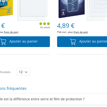
 €
4,89 €
En stock
plus
Frais de port
TVA incl., plus
Frais de port
Ajouter au panier
Ajouter au panie
'entités
ons fréquentes
e est la différence entre verre et film de protection ?