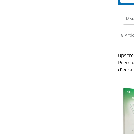
Mar
8 Arti
upscre
Premiu
d'écra
PowerS