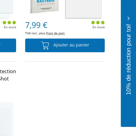
7,99 €
10% de réduction pour toi!
En stock
En stock
TVA incl., plus
Frais de port
r
Ajouter au panier
otection
Shot