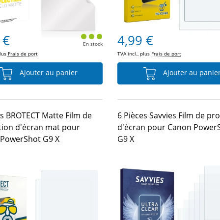
 €
4,99 €
En stock
plus
Frais de port
TVA incl., plus
Frais de port
Ajouter au panier
Ajouter au panie
es BROTECT Matte Film de
6 Pièces Savvies Film de pr
tion d'écran mat pour
d'écran pour Canon Power
PowerShot G9 X
G9 X