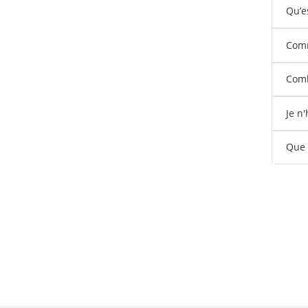
Qu’e
Comm
Comb
Je n
Que s