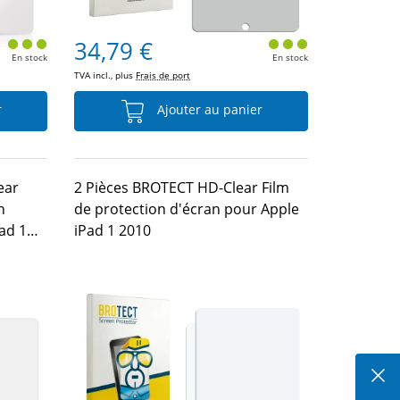
34,79 €
En stock
En stock
TVA incl., plus
Frais de port
r
Ajouter au panier
ear
2 Pièces BROTECT HD-Clear Film
n
de protection d'écran pour Apple
ad 1
iPad 1 2010