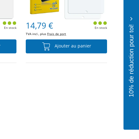
14,79 €
10% de réduction pour toi!
En stock
En stock
TVA incl., plus
Frais de port
r
Ajouter au panier