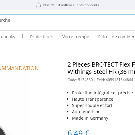
Plus de 10 million clients contents
|
tebooks
Protecteurs
Verre trempé
Filtres de confiden
2 Pièces BROTECT Flex F
OMMANDATION
Withings Steel HR (36 
Code:
5134560
| EAN:
4059181644844
Protection intègrale et précise
Haute Transparence
Super souple et fort
Auto-guérison
Made in Germany
6,49 €