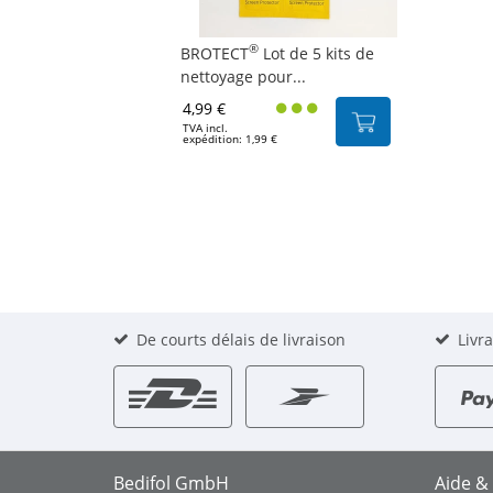
®
BROTECT
Lot de 5 kits de
nettoyage pour...
4,99 €
TVA incl.
expédition: 1,99 €
De courts délais de livraison
Livr
Bedifol GmbH
Aide &