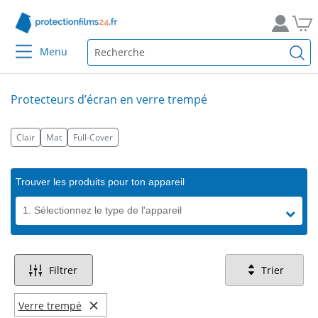
Menu
Protecteurs d’écran en verre trempé
Clair
Mat
Full-Cover
Trouver les produits pour ton appareil
1. Sélectionnez le type de l'appareil
Filtrer
Trier
×
Verre trempé