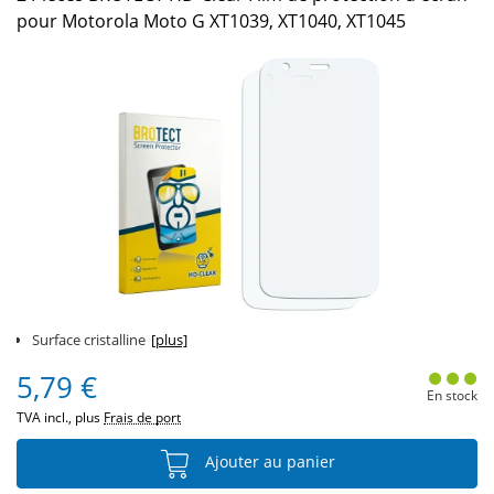
pour Motorola Moto G XT1039, XT1040, XT1045
Surface cristalline
[plus]
5,79 €
En stock
TVA incl., plus
Frais de port
Ajouter au panier