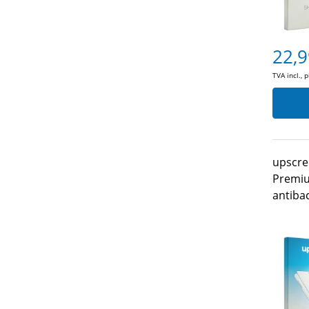
22,9
TVA incl., 
upscre
Premiu
antiba
MediaP