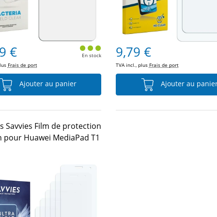
9 €
9,79 €
En stock
plus
Frais de port
TVA incl., plus
Frais de port
Ajouter au panier
Ajouter au panie
s Savvies Film de protection
n pour Huawei MediaPad T1