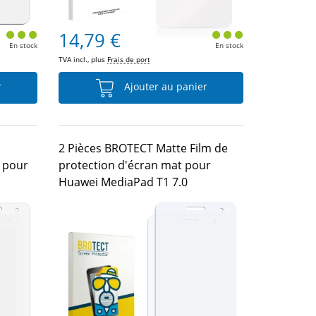
14,79 €
En stock
En stock
TVA incl., plus
Frais de port
r
Ajouter au panier
2 Pièces BROTECT Matte Film de
e pour
protection d'écran mat pour
Huawei MediaPad T1 7.0