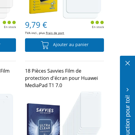
9,79 €
En stock
En stock
TVA incl., plus
Frais de port
r
Ajouter au panier
Film
18 Pièces Savvies Film de
protection d'écran pour Huawei
MediaPad T1 7.0
10% de réduction pour toi!