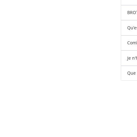
BROTE
Qu’e
Comb
Je n
Que s