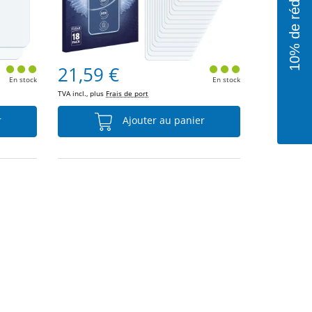
21,59 €
En stock
En stock
TVA incl., plus
Frais de port
r
Ajouter au panier