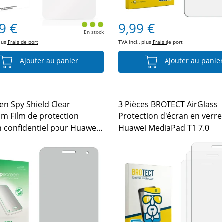
9 €
9,99 €
En stock
plus
Frais de port
TVA incl., plus
Frais de port
Ajouter au panier
Ajouter au panie
en Spy Shield Clear
3 Pièces BROTECT AirGlass
m Film de protection
Protection d'écran en verr
n confidentiel pour Huawei
Huawei MediaPad T1 7.0
ad T1 7.0