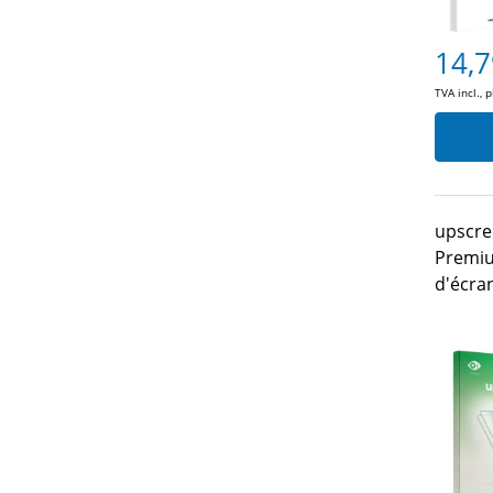
14,7
TVA incl., 
upscre
Premiu
d'écra
MediaP