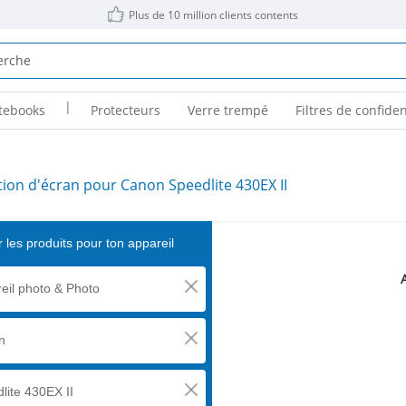
Plus de 10 million clients contents
|
tebooks
Protecteurs
Verre trempé
Filtres de confiden
tion d'écran pour Canon Speedlite 430EX II
 les produits pour ton appareil
eil photo & Photo
n
lite 430EX II