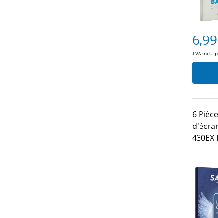
6,99
TVA incl., 
6 Pièce
d'écra
430EX I