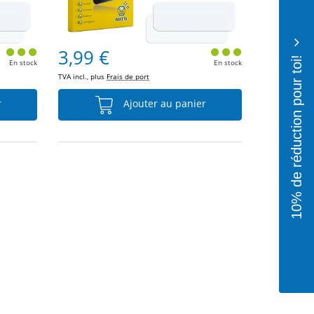
3,99 €
10% de réduction pour toi!
En stock
En stock
TVA incl., plus
Frais de port
r
Ajouter au panier