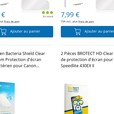
 €
7,99 €
En stock
plus
Frais de port
TVA incl., plus
Frais de port
Ajouter au panier
Ajouter au panie
en Bacteria Shield Clear
2 Pièces BROTECT HD-Clear 
m Protection d'écran
de protection d'écran pou
ctérien pour Canon
Speedlite 430EX II
te 430EX II