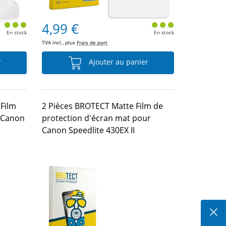
4,99 €
En stock
En stock
TVA incl., plus
Frais de port
r
Ajouter au panier
Film
2 Pièces BROTECT Matte Film de
r Canon
protection d'écran mat pour
Canon Speedlite 430EX II