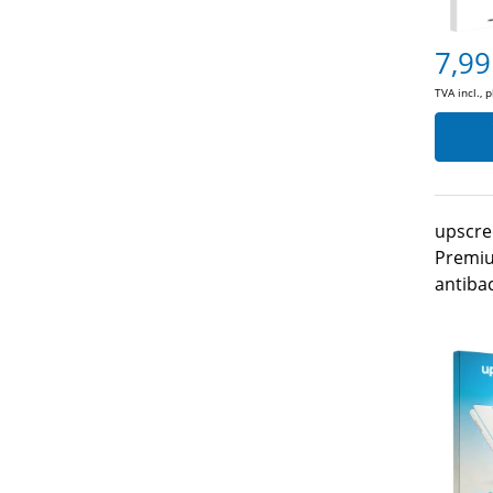
7,99
TVA incl., 
upscre
Premiu
antiba
Speedli