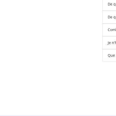
De q
De q
Comb
Je n
Que s