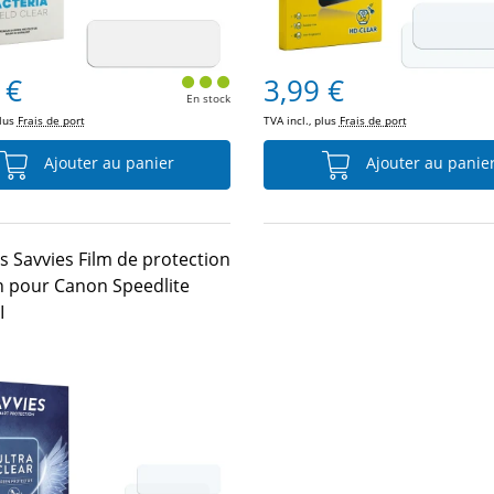
 €
3,99 €
En stock
plus
Frais de port
TVA incl., plus
Frais de port
Ajouter au panier
Ajouter au panie
s Savvies Film de protection
n pour Canon Speedlite
I