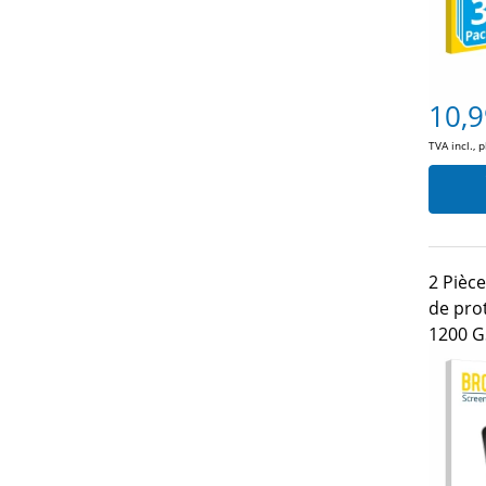
10,9
TVA incl., 
2 Pièc
de pro
1200 G