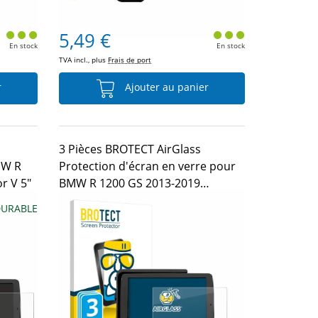
5,49 €
En stock
En stock
TVA incl., plus
Frais de port
r
Ajouter au panier
3 Pièces BROTECT AirGlass
MW R
Protection d'écran en verre pour
r V 5"
BMW R 1200 GS 2013-2019
Navigator V 5"
DURABLE