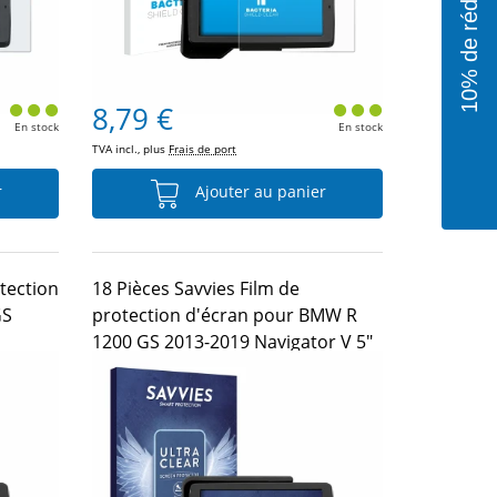
8,79 €
En stock
En stock
TVA incl., plus
Frais de port
r
Ajouter au panier
otection
18 Pièces Savvies Film de
GS
protection d'écran pour BMW R
1200 GS 2013-2019 Navigator V 5"