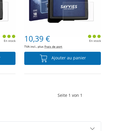
10,39 €
En stock
En stock
TVA incl., plus
Frais de port
r
Ajouter au panier
Seite
1
von
1