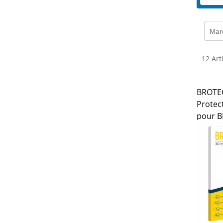
Mar
12 Art
BROTEC
Protec
pour B
Naviga