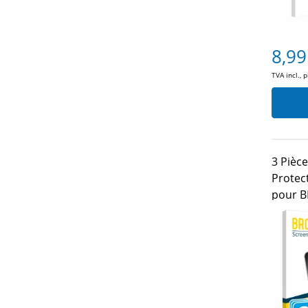
8,99
TVA incl., 
3 Pièc
Protec
pour B
Naviga