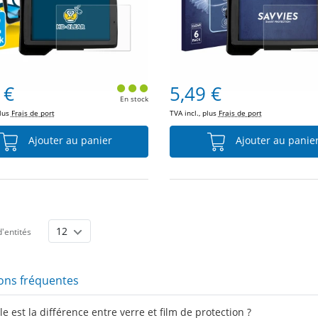
 €
5,49 €
En stock
plus
Frais de port
TVA incl., plus
Frais de port
Ajouter au panier
Ajouter au panie
'entités
ons fréquentes
e est la différence entre verre et film de protection ?