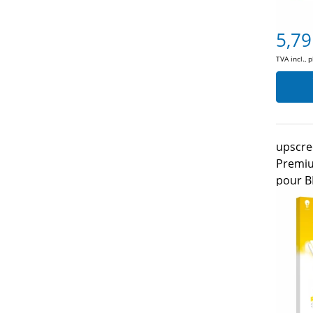
5,79
TVA incl., 
upscre
Premiu
pour B
Naviga