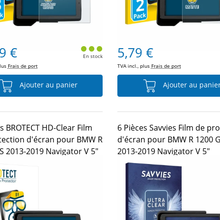
9 €
5,79 €
En stock
plus
Frais de port
TVA incl., plus
Frais de port
Ajouter au panier
Ajouter au panie
es BROTECT HD-Clear Film
6 Pièces Savvies Film de pr
tection d'écran pour BMW R
d'écran pour BMW R 1200 
S 2013-2019 Navigator V 5"
2013-2019 Navigator V 5"