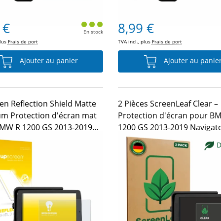
 €
8,99 €
En stock
plus
Frais de port
TVA incl., plus
Frais de port
Ajouter au panier
Ajouter au panie
en Reflection Shield Matte
2 Pièces ScreenLeaf Clear –
m Protection d'écran mat
Protection d'écran pour B
MW R 1200 GS 2013-2019
1200 GS 2013-2019 Navigato
tor V 5"