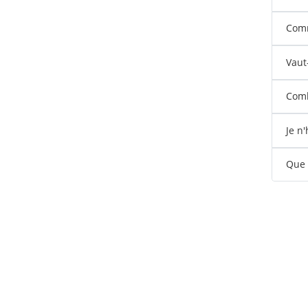
Comm
Vaut
Comb
Je n
Que s