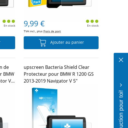
9,99 €
En stock
En stock
TVA incl., plus
Frais de port
r
Ajouter au panier
m de
upscreen Bacteria Shield Clear
ur BMW
Protecteur pour BMW R 1200 GS
tor V
2013-2019 Navigator V 5"
10% de réduction pour toi!