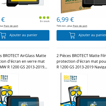
 €
6,99 €
En stock
plus
Frais de port
TVA incl., plus
Frais de port
Ajouter au panier
Ajouter au panie
es BROTECT AirGlass Matte
2 Pièces BROTECT Matte Fil
tion d'écran en verre mat
protection d'écran mat po
MW R 1200 GS 2013-2019
R 1200 GS 2013-2019 Naviga
tor V 5"
5"