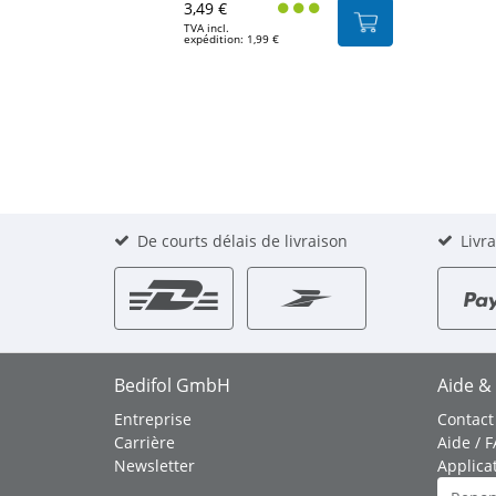
3,49 €
TVA incl.
expédition: 1,99 €
De courts délais de livraison
Livr
Bedifol GmbH
Aide &
Entreprise
Contact
Carrière
Aide / 
Newsletter
Applica