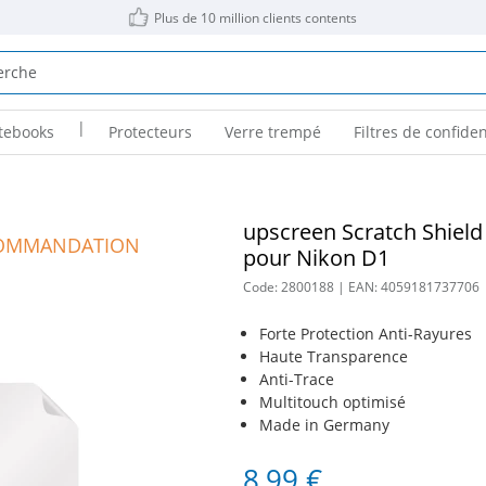
Plus de 10 million clients contents
|
tebooks
Protecteurs
Verre trempé
Filtres de confiden
upscreen Scratch Shield
OMMANDATION
pour Nikon D1
Code:
2800188
| EAN:
4059181737706
Forte Protection Anti-Rayures
Haute Transparence
Anti-Trace
Multitouch optimisé
Made in Germany
8,99 €