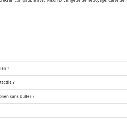
écran compatible avec Nikon D1, lingette de nettoyage, Carte de la
ien ?
actile ?
lien sans bulles ?