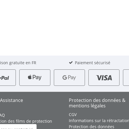
aison gratuite en FR
Paiement sécurisé
 Assistance
Protection des données &
mentions légales
CGV
FAQ
Informations sur la rétractatio
tion des films de protection
Protection des données